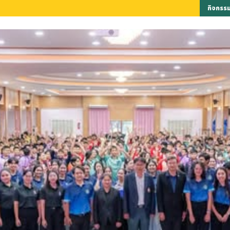
ึกษาต่อระดับปริญญาตรี คณะวิทยาศาสตร์และเทคโนโลยี ประจำปีการศึกษา 2568 (โคตาเร
ลูกวิทย์เกมส์ 2565
กิจกรร
มพันธ์
งานวิชาการและหลักสูตร
การบริการ
ดา