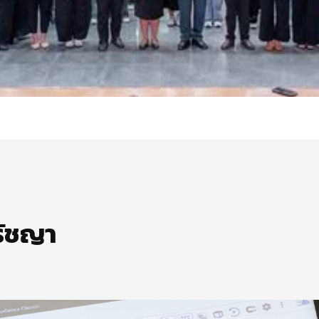
รัชญา