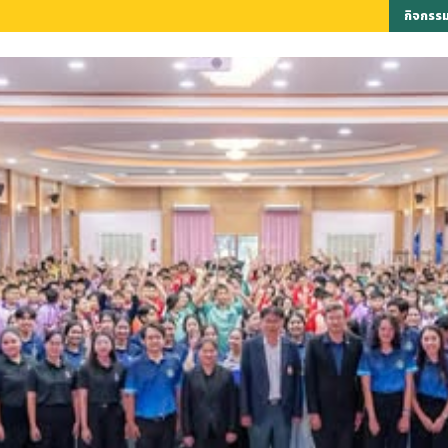
ึกษาต่อระดับปริญญาตรี คณะวิทยาศาสตร์และเทคโนโลยี ประจำปีการศึกษา 2568 (โคตาเร
ลูกวิทย์เกมส์ 2565
กิจกรร
มพันธ์
งานวิชาการและหลักสูตร
การบริการ
ดา