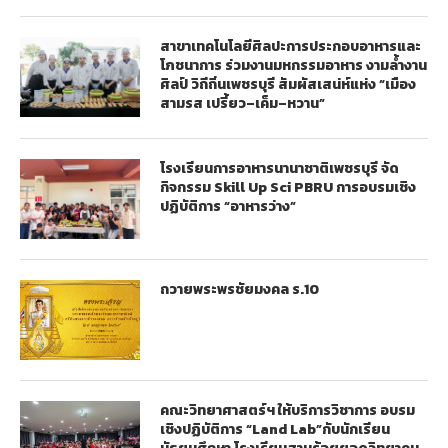
สาขาเทคโนโลยีศิลปะการประกอบอาหารและ
โภชนาการ ร่วมงานมหกรรมอาหาร งามล้ำงาน
ศิลป์ วิถีถิ่นเพชรบุรี สัมผัสเสน่ห์แห่ง “เมือง
สามรส เปรี้ยว–เค็ม–หวาน”
โรงเรียนการอาหารนานาชาติเพชรบุรี จัด
กิจกรรม Skill Up Sci PBRU การอบรมเชิง
ปฏิบัติการ “อาหารว่าง”
ถวายพระพรชัยมงคล ร.10
คณะวิทยาศาสตร์ฯ ให้บริการวิชาการ อบรม
เชิงปฏิบัติการ “Land Lab”กับนักเรียน